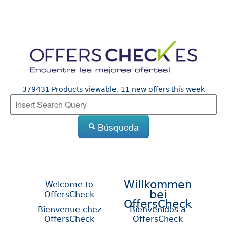
379431 Products viewable, 11 new offers this week
Búsqueda
Willkommen
Welcome to
bei
OffersCheck
OffersCheck
Bienvenue chez
Bienvenidos a
OffersCheck
OffersCheck