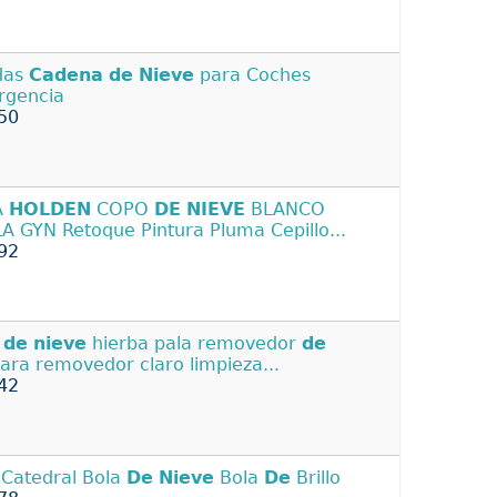
das
Cadena
de
Nieve
para Coches
rgencia
50
A
HOLDEN
COPO
DE
NIEVE
BLANCO
A GYN Retoque Pintura Pluma Cepillo...
92
a
de
nieve
hierba pala removedor
de
ara removedor claro limpieza...
42
 Catedral Bola
De
Nieve
Bola
De
Brillo