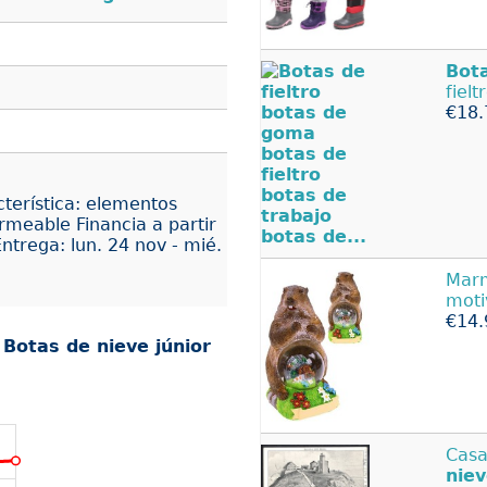
Bot
fielt
€18.
cterística: elementos
rmeable Financia a partir
trega: lun. 24 nov - mié.
Mar
mot
€14.
r
Botas de nieve júnior
Cas
nie