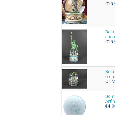
€16.
Bol
con 
€16.
Bol
6 cm
€12.
Bom
Ará
€4.0