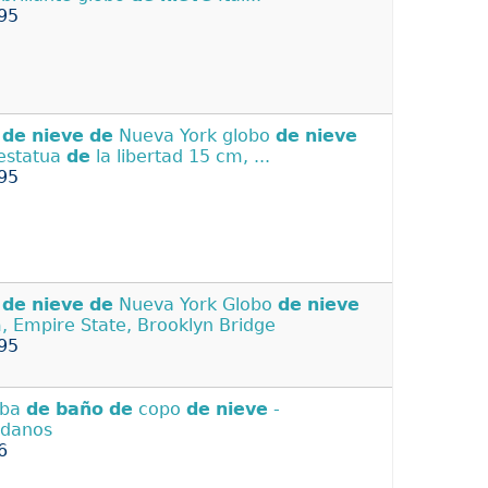
95
a
de
nieve
de
Nueva York globo
de
nieve
estatua
de
la libertad 15 cm, ...
95
a
de
nieve
de
Nueva York Globo
de
nieve
, Empire State, Brooklyn Bridge
95
ba
de
baño
de
copo
de
nieve
-
ndanos
6