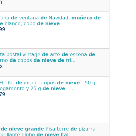
0
tina
de
ventana
de
Navidad,
muñeco
de
ve
blanco, copo
de
nieve
99
eta postal vintage
de
arte
de
escena
de
erno
de
copos
de
nieve
de
tri...
5
 - Kit
de
inicio - copos
de
nieve
- 50 g
egamento y 25 g
de
nieve
- ...
79
a
de
nieve
grande
Pisa torre
de
pizarra
 brillante globo
de
nieve
Ital...