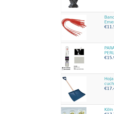
Ban
Eme
€11.
PAR
PERL
€15.
Hoj
cuch
€17.
Köln