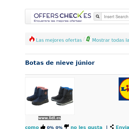
/
Las mejores ofertas
Mostrar todas la
Botas de nieve júnior
www.lidl.es
como
no les gusta
|
Envia
0%
0%