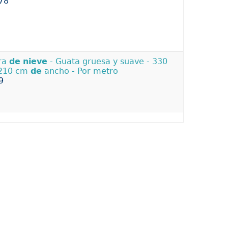
78
ra
de
nieve
- Guata gruesa y suave - 330
 210 cm
de
ancho - Por metro
9