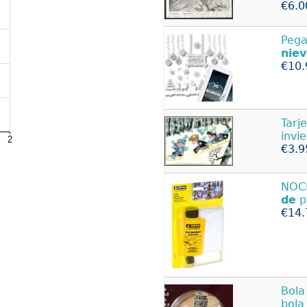
€6.0
Pega
nie
€10.
Tarj
invi
€3.9
NOCH
de
p
€14.
Bol
bola