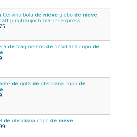
a Cervino bola
de
nieve
globo
de
nieve
att Jungfraujoch Glacier Express
75
era
de
fragmentos
de
obsidiana copo
de
ve
9
ante
de
gota
de
obsidiana copo
de
ve
9
el
de
obsidiana copo
de
nieve
99