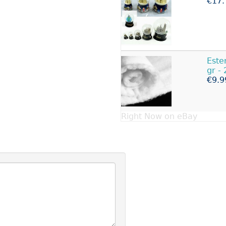
€17.
Este
gr -
€9.9
Right Now on eBay