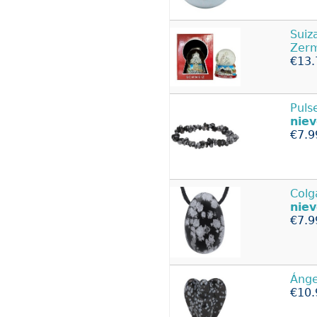
Suiz
Zerm
€13.
Puls
nie
€7.9
Colg
nie
€7.9
Áng
€10.