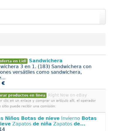
Sandwichera
oferta en Lidl
wichera 3 en 1. (183) Sandwichera con
iones versátiles como sandwichera,
...
 €
Right Now on eBay
rar productos en línea
r clic en un enlace y comprar un artículo allí, el operador
e sitio puede recibir una comisión.
as
Niños
Botas
de
nieve
Invierno
Botas
ieve
Zapatos
de
niña
Zapatos
de...
14