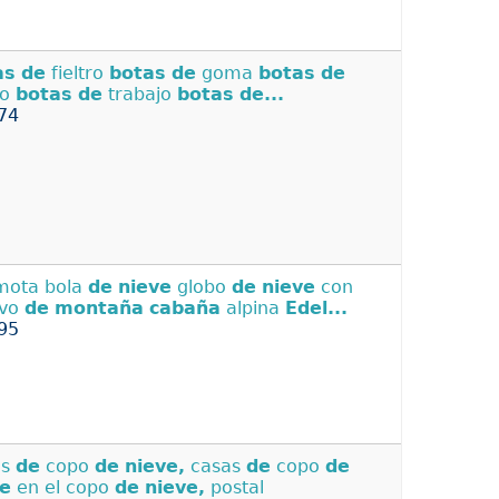
as
de
fieltro
botas
de
goma
botas
de
ro
botas
de
trabajo
botas
de...
74
mota bola
de
nieve
globo
de
nieve
con
ivo
de
montaña
cabaña
alpina
Edel...
95
as
de
copo
de
nieve,
casas
de
copo
de
ve
en el copo
de
nieve,
postal