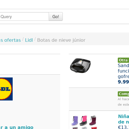
Go!
/
/
Lidl
Botas de nieve júnior
s ofertas
Otra 
Sand
func
gofre
9.99
Comp
Al hace
de est
Niñ
de
n
r a un amigo
€13.