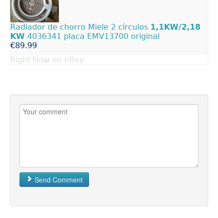
Radiador de chorro Miele 2 círculos
1,1KW/2,18
KW
4036341 placa EMV13700 original
€89.99
Right Now on eBay
Send Comment