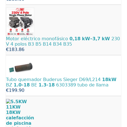
Motor eléctrico monofásico
0,18
kW–3,7
kW
230
V 4 polos B3 B5 B14 B34 B35
€183.86
Tubo quemador Buderus Sieger D69/L214
18kW
BZ
1.0-18
BE
1.3-18
6303389 tubo de llama
€199.90