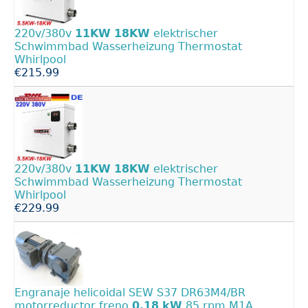
220v/380v
11KW
18KW
elektrischer
Schwimmbad Wasserheizung Thermostat
Whirlpool
€215.99
220v/380v
11KW
18KW
elektrischer
Schwimmbad Wasserheizung Thermostat
Whirlpool
€229.99
Engranaje helicoidal SEW S37 DR63M4/BR
motorreductor freno
0,18
kW
85 rpm M1A