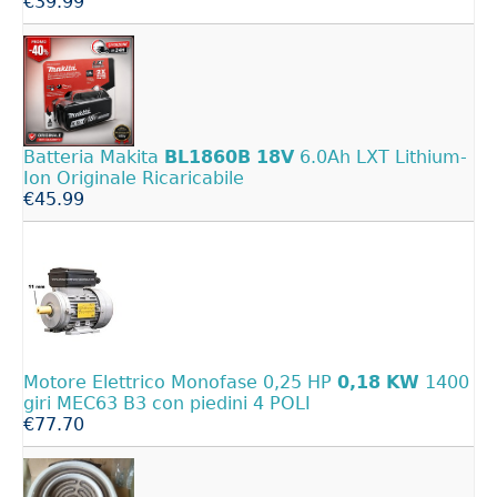
€39.99
Batteria Makita
BL1860B
18V
6.0Ah LXT Lithium-
Ion Originale Ricaricabile
€45.99
Motore Elettrico Monofase 0,25 HP
0,18
KW
1400
giri MEC63 B3 con piedini 4 POLI
€77.70