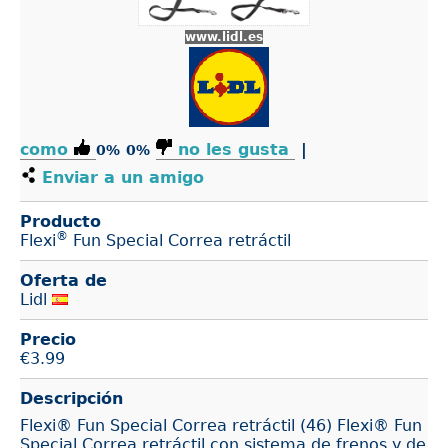
www.lidl.es
como
no les gusta
|
0%
0%
Enviar a un amigo
Producto
®
Flexi
Fun Special Correa retráctil
Oferta de
Lidl
Precio
€
3.99
Descripción
Flexi® Fun Special Correa retráctil (46) Flexi® Fun
Special Correa retráctil con sistema de frenos y de