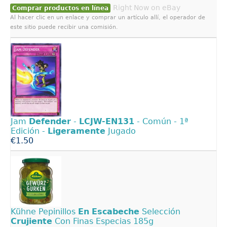
Right Now on eBay
Comprar productos en línea
Al hacer clic en un enlace y comprar un artículo allí, el operador de
este sitio puede recibir una comisión.
Jam
Defender
-
LCJW-EN131
- Común - 1ª
Edición -
Ligeramente
Jugado
€1.50
Kühne Pepinillos
En
Escabeche
Selección
Crujiente
Con Finas Especias 185g