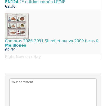
EN124
1ª edición común LP/MP
€2.36
Comoras 2086-2091 Sheetlet nuevo 2009 faros &
Mejillones
€2.39
Right Now on eBay