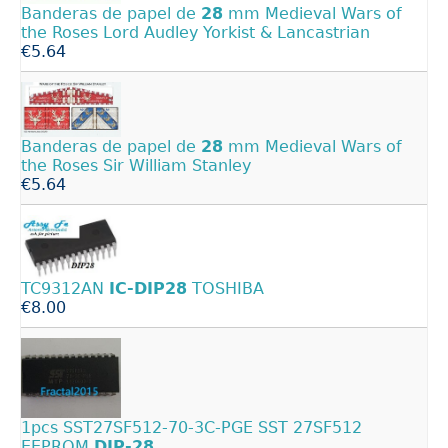
Banderas de papel de
28
mm Medieval Wars of
the Roses Lord Audley Yorkist & Lancastrian
€5.64
Banderas de papel de
28
mm Medieval Wars of
the Roses Sir William Stanley
€5.64
TC9312AN
IC-DIP28
TOSHIBA
€8.00
1pcs SST27SF512-70-3C-PGE SST 27SF512
EEPROM
DIP-28