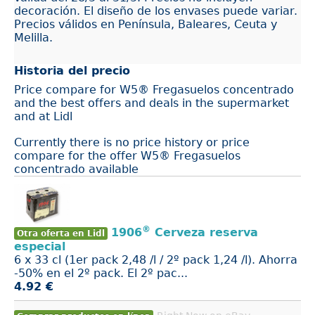
decoración. El diseño de los envases puede variar.
Precios válidos en Península, Baleares, Ceuta y
Melilla.
Historia del precio
Price compare for W5® Fregasuelos concentrado
and the best offers and deals in the supermarket
and at Lidl
Currently there is no price history or price
compare for the offer W5® Fregasuelos
concentrado available
®
1906
Cerveza reserva
Otra oferta en Lidl
especial
6 x 33 cl (1er pack 2,48 /l / 2º pack 1,24 /l). Ahorra
-50% en el 2º pack. El 2º pac...
4.92 €