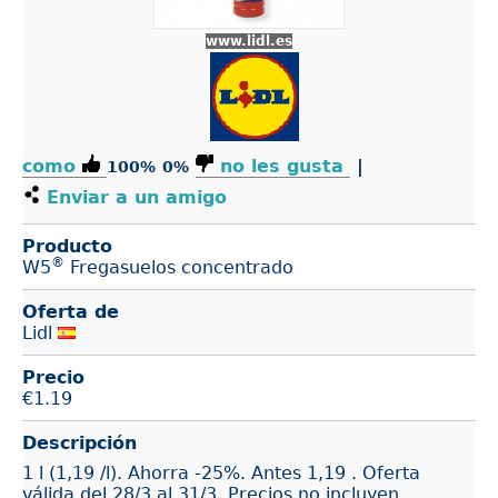
www.lidl.es
como
no les gusta
|
100%
0%
Enviar a un amigo
Producto
®
W5
Fregasuelos concentrado
Oferta de
Lidl
Precio
€
1.19
Descripción
1 l (1,19 /l). Ahorra -25%. Antes 1,19 . Oferta
válida del 28/3 al 31/3. Precios no incluyen