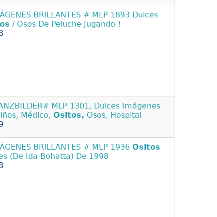
ÁGENES BRILLANTES # MLP 1893 Dulces
tos
/ Osos De Peluche Jugando !
3
NZBILDER# MLP 1301, Dulces Imágenes
iños, Médico,
Ositos,
Osos, Hospital
9
MÁGENES BRILLANTES # MLP 1936
Ositos
es (De Ida Bohatta) De 1998
8