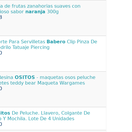
 de frutas zanahorias suaves con
cioso sabor
naranja
300g
8
rte Para Servilletas
Babero
Clip Pinza De
drilo Tatuaje Piercing
0
Resina
OSITOS
- maquetas osos peluche
etes teddy bear Maqueta Wargames
0
itos
De Peluche. Llavero, Colgante De
o Y Mochila. Lote De 4 Unidades
0