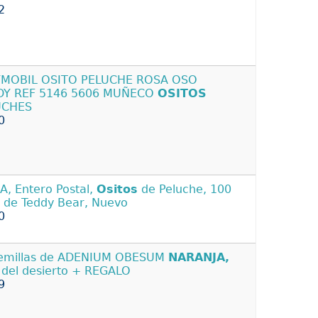
2
YMOBIL OSITO PELUCHE ROSA OSO
DY REF 5146 5606 MUÑECO
OSITOS
UCHES
0
A, Entero Postal,
Ositos
de Peluche, 100
 de Teddy Bear, Nuevo
0
emillas de ADENIUM OBESUM
NARANJA,
 del desierto + REGALO
9