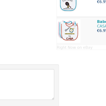
€6.9
Bab
CASA
€6.9
Right Now on eBay