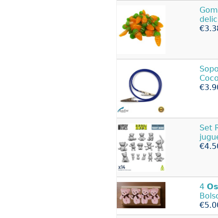
Goma
deli
€3.3
Sopo
Coco
€3.9
Set 
jugu
€4.5
4
Os
Bols
€5.0