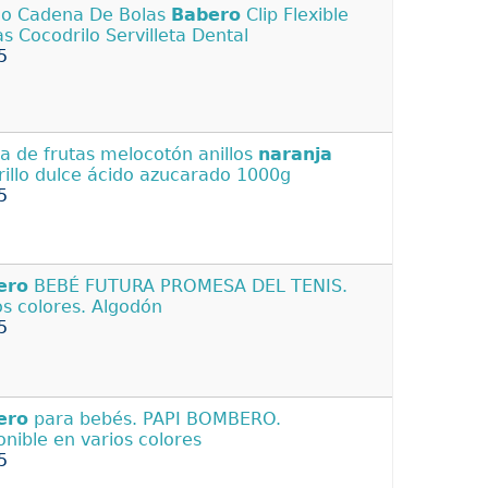
lo Cadena De Bolas
Babero
Clip Flexible
as Cocodrilo Servilleta Dental
5
 de frutas melocotón anillos
naranja
illo dulce ácido azucarado 1000g
5
ero
BEBÉ FUTURA PROMESA DEL TENIS.
os colores. Algodón
5
ero
para bebés. PAPI BOMBERO.
onible en varios colores
5