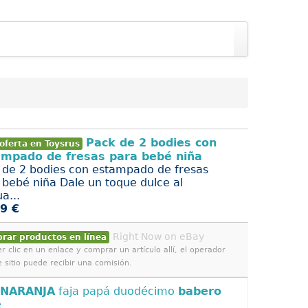
Pack de 2 bodies con
oferta en Toysrus
ampado de fresas para bebé niña
 de 2 bodies con estampado de fresas
 bebé niña Dale un toque dulce al
a...
9 €
Right Now on eBay
rar productos en línea
r clic en un enlace y comprar un artículo allí, el operador
e sitio puede recibir una comisión.
NARANJA
faja papá duodécimo
babero
é