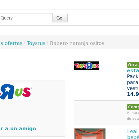
Go!
/
/
Toysrus
Babero naranja ositos
s ofertas
Otra 
est
Pack
para
vestu
14.9
Comp
Al hace
de est
r a un amigo
Leal
beb