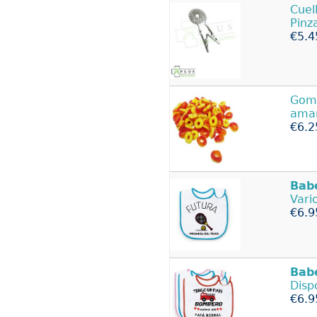
Cuel
Pinz
€5.4
Goma
amar
€6.2
Bab
Vari
€6.9
Bab
Disp
€6.9