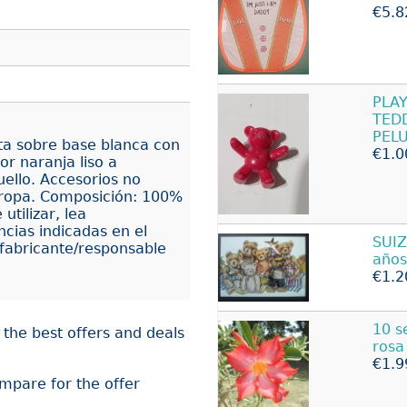
€5.8
PLA
TED
PEL
ta sobre base blanca con
€1.0
or naranja liso a
uello. Accesorios no
e ropa. Composición: 100%
tilizar, lea
cias indicadas en el
SUIZ
 fabricante/responsable
años
€1.2
10 s
the best offers and deals
rosa
€1.9
ompare for the offer