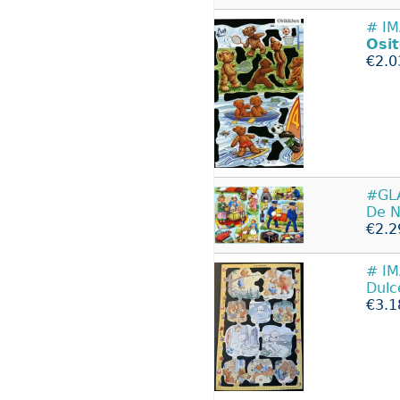
# IM
Osi
€2.0
#GLA
De N
€2.2
# I
Dulc
€3.1