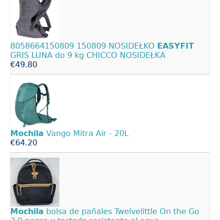
8058664150809 150809 NOSIDEŁKO
EASYFIT
GRIS LUNA do 9 kg CHICCO NOSIDEŁKA
€49.80
Mochila
Vango Mitra Air - 20L
€64.20
Mochila
bolsa de pañales Twelvelittle On the Go