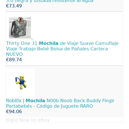
3.0 negra y tostada resistente al agua
€73.49
Thirty One 31
Mochila
de Viaje Suave Camuflaje
Viaje Trabajo Bebé Bolsa de Pañales Cartera
NUEVO
€89.74
Robl0x |
Mochila
N00b Noob Back Buddy Fingir
Portabebés - Código de Juguete RARO
€94.06
Right Now on eBay