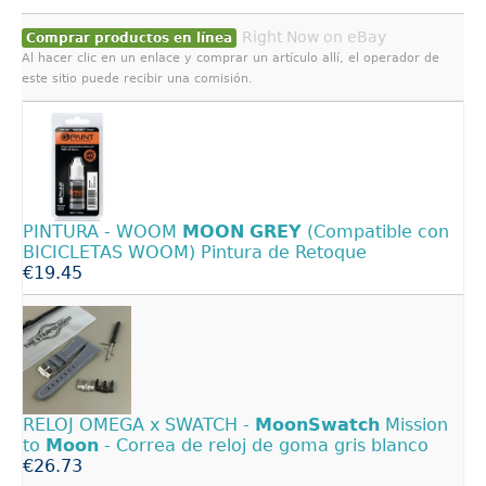
Right Now on eBay
Comprar productos en línea
Al hacer clic en un enlace y comprar un artículo allí, el operador de
este sitio puede recibir una comisión.
PINTURA - WOOM
MOON
GREY
(Compatible con
BICICLETAS WOOM) Pintura de Retoque
€19.45
RELOJ OMEGA x SWATCH -
MoonSwatch
Mission
to
Moon
- Correa de reloj de goma gris blanco
€26.73