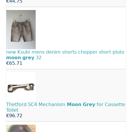
€44.75
new Ksubi mens denim shorts chopper short pluto
moon
grey
32
€65.71
Thetford SC4 Mechanism
Moon
Grey
for Cassette
Toilet
€96.72