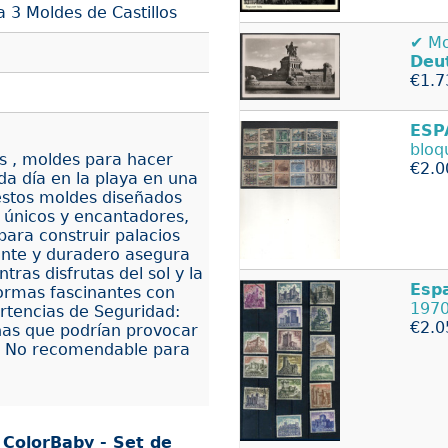
a 3 Moldes de Castillos
✔️ 
Deu
€1.7
ESP
blo
os , moldes para hacer
€2.0
da día en la playa en una
estos moldes diseñados
s únicos y encantadores,
para construir palacios
tente y duradero asegura
ras disfrutas del sol y la
Esp
formas fascinantes con
1970
rtencias de Seguridad:
€2.0
ñas que podrían provocar
/a. No recomendable para
r
ColorBaby - Set de