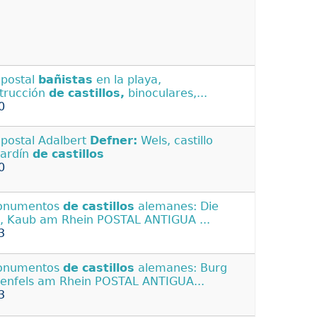
 postal
bañistas
en la playa,
trucción
de
castillos,
binoculares,...
0
 postal Adalbert
Defner:
Wels, castillo
jardín
de
castillos
0
Monumentos
de
castillos
alemanes: Die
z, Kaub am Rhein POSTAL ANTIGUA ...
3
Monumentos
de
castillos
alemanes: Burg
zenfels am Rhein POSTAL ANTIGUA...
3