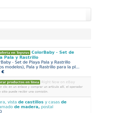
ColorBaby - Set de
oferta en Toysrus
a Pala y Rastrillo
Baby - Set de Playa Pala y Rastrillo
os modelos), Pala y Rastrillo para la pl...
 €
Right Now on eBay
rar productos en línea
r clic en un enlace y comprar un artículo allí, el operador
e sitio puede recibir una comisión.
ra, vista
de
castillos
y casas
de
ramado
de
madera,
postal
0