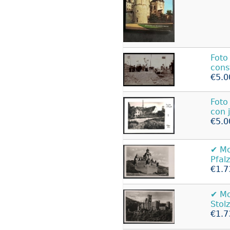
Foto
cons
€5.0
Foto
con 
€5.0
✔️ 
Pfal
€1.7
✔️ 
Stol
€1.7