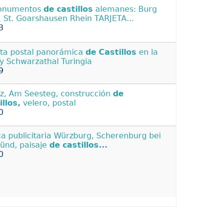
Monumentos
de
castillos
alemanes: Burg
, St. Goarshausen Rhein TARJETA...
3
eta postal panorámica
de
Castillos
en la
 y Schwarzathal Turingia
9
z, Am Seesteg, construcción
de
illos,
velero, postal
0
a publicitaria Würzburg, Scherenburg bei
nd, paisaje
de
castillos...
0