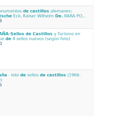
Monumentos
de
castillos
alemanes:
tsche
Eck, Kaiser Wilhelm
De.
RARA PO...
3
AÑA-Sellos
de
Castillos
y Turismo en
que
de
4 sellos nuevos (según foto)
0
aña
- lote
de
sellos
de
castillos
(1966-
)
5