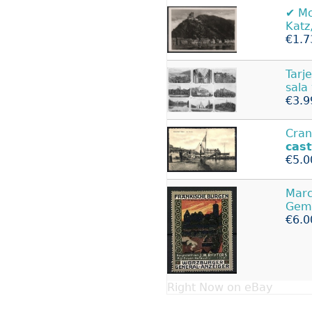
✔️ 
Katz
€1.7
Tarj
sala
€3.9
Cran
cast
€5.0
Marc
Gemü
€6.0
Right Now on eBay