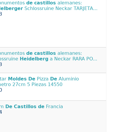
Monumentos
de
castillos
alemanes:
delberger
Schlossruine Neckar TARJETA...
3
Monumentos
de
castillos
alemanes:
ossruine
Heidelberg
a Neckar RARA PO...
3
tar
Moldes
De
Pizza
De
Aluminio
etro 27cm 5 Piezas 14550
0
um
De
Castillos
de
Francia
4