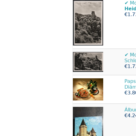
✔️ 
Hei
€1.7
✔️ 
Schl
€1.7
Paps
Diám
€3.8
Álb
€4.2