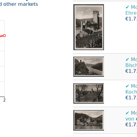
d other markets
✔️ 
Ehre
€1.7
✔️ 
Bisc
€1.7
✔️ 
Koc
€1.7
✔️ 
von
€1.7