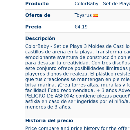
Producto
ColorBaby - Set de Play
Oferta de
Toysrus
Precio
€
4.19
Descripción
ColorBaby - Set de Playa 3 Moldes de Castill
castillos de arena en la playa. Transforma ca
emocionante aventura de construcción con 
para desatar tu creatividad. Con tres diseño
este conjunto ofrece posibilidades ilimitadas 
playeros dignos de realeza. El plástico resis
que tus creaciones se mantengan en pie mient
brisa marina. ¡Crea torres altas, murallas y 
facilidad! Edad recomendada: + 3 años Adve
PELIGRO DE ASFIXIA: contiene piezas peque
asfixia en caso de ser ingeridas por el niño
menores de 3 años.
Historia del precio
Price compare and price history for the offe