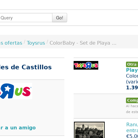
Go!
/
/
Toysrus
ColorBaby - Set de Playa ...
s ofertas
Otra 
es de Castillos
Play
Color
(vari
1.39
Comp
Al hace
de est
Ranu
r a un amigo
ent
€5.0