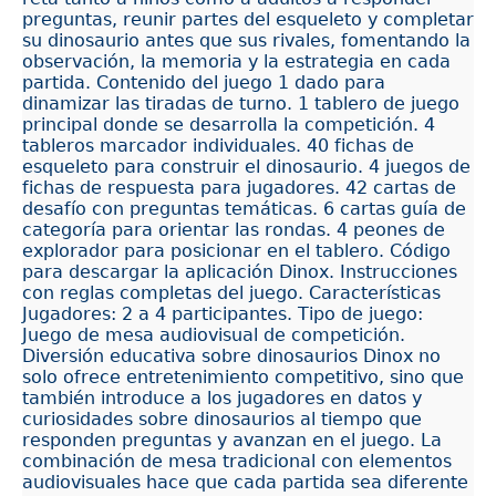
preguntas, reunir partes del esqueleto y completar
su dinosaurio antes que sus rivales, fomentando la
observación, la memoria y la estrategia en cada
partida. Contenido del juego 1 dado para
dinamizar las tiradas de turno. 1 tablero de juego
principal donde se desarrolla la competición. 4
tableros marcador individuales. 40 fichas de
esqueleto para construir el dinosaurio. 4 juegos de
fichas de respuesta para jugadores. 42 cartas de
desafío con preguntas temáticas. 6 cartas guía de
categoría para orientar las rondas. 4 peones de
explorador para posicionar en el tablero. Código
para descargar la aplicación Dinox. Instrucciones
con reglas completas del juego. Características
Jugadores: 2 a 4 participantes. Tipo de juego:
Juego de mesa audiovisual de competición.
Diversión educativa sobre dinosaurios Dinox no
solo ofrece entretenimiento competitivo, sino que
también introduce a los jugadores en datos y
curiosidades sobre dinosaurios al tiempo que
responden preguntas y avanzan en el juego. La
combinación de mesa tradicional con elementos
audiovisuales hace que cada partida sea diferente