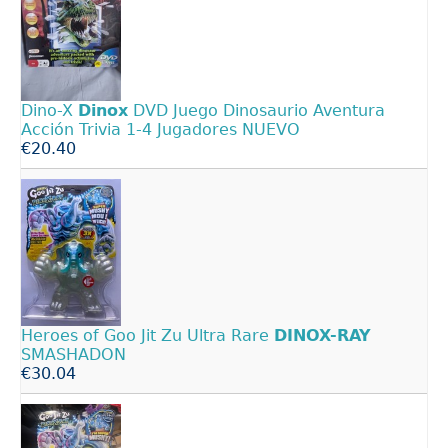
Dino-X
Dinox
DVD Juego Dinosaurio Aventura
Acción Trivia 1-4 Jugadores NUEVO
€20.40
Heroes of Goo Jit Zu Ultra Rare
DINOX-RAY
SMASHADON
€30.04