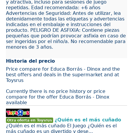
y atractiva, incluso para sesiones de juego
repetidas. Edad recomendada: +6 años
Advertencias de Seguridad: Antes de utilizar, lea
detenidamente todas las etiquetas y advertencias
indicadas en el embalaje e instrucciones del
producto. PELIGRO DE ASFIXIA: Contiene piezas
pequeñas que podrían provocar asfixia en caso de
ser ingeridas por el niño/a. No recomendable para
menores de 3 años.
Historia del precio
Price compare for Educa Borrás - Dinox and the
best offers and deals in the supermarket and at
Toysrus
Currently there is no price history or price
compare for the offer Educa Borrás - Dinox
available
¿Quién es el más cuñado
Otra oferta en Toysrus
¿Quién es el más cuñado El Juego ¿Quién es el
más cuñado es un divertido y dese...