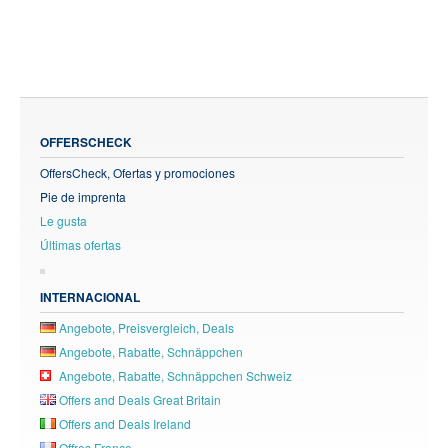
OFFERSCHECK
OffersCheck, Ofertas y promociones
Pie de imprenta
Le gusta
Últimas ofertas
INTERNACIONAL
Angebote, Preisvergleich, Deals
Angebote, Rabatte, Schnäppchen
Angebote, Rabatte, Schnäppchen Schweiz
Offers and Deals Great Britain
Offers and Deals Ireland
Offres France