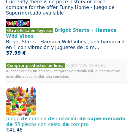
Currently there is no price history or price
compare for the offer Funny Home - Juego de
Supermercado available
Bright Starts - Hamaca
Otra oferta en Toysrus
Wild Vibes
Bright Starts - Hamaca Wild Vibes , una hamaca 2
en 1 con vibración y juguetes de lo m...
37.99 €
Right Now on eBay
Comprar productos en línea
Al hacer clic en un enlace y comprar un artículo allí, el operador de
este sitio puede recibir una comisión.
Juego
de
comida
de
imitación
de
supermercado
de
55 piezas con cesta
de
compra
€41.48