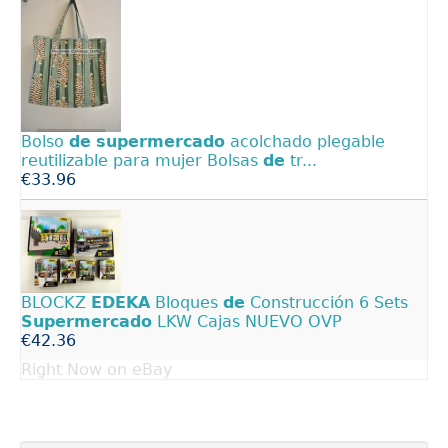
Bolso
de
supermercado
acolchado plegable
reutilizable para mujer Bolsas
de
tr...
€33.96
BLOCKZ
EDEKA
Bloques
de
Construcción 6 Sets
Supermercado
LKW Cajas NUEVO OVP
€42.36
Right Now on eBay