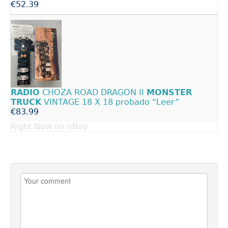
€52.39
RADIO
CHOZA ROAD DRAGON II
MONSTER
TRUCK
VINTAGE 18 X 18 probado “Leer”
€83.99
Right Now on eBay