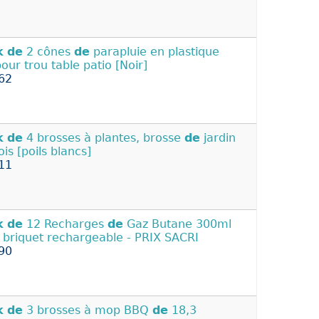
k
de
2 cônes
de
parapluie en plastique
pour trou table patio [Noir]
62
k
de
4 brosses à plantes, brosse
de
jardin
is [poils blancs]
11
k
de
12 Recharges
de
Gaz Butane 300ml
 briquet rechargeable - PRIX SACRI
90
k
de
3 brosses à mop BBQ
de
18,3