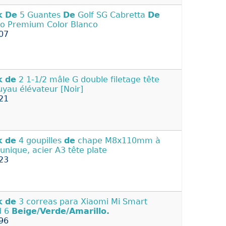
k
De
5 Guantes
De
Golf SG Cabretta
De
o Premium Color Blanco
07
k
de
2 1-1/2 mâle G double filetage tête
uyau élévateur [Noir]
21
k
de
4 goupilles
de
chape M8x110mm à
 unique, acier A3 tête plate
23
k
de
3 correas para Xiaomi Mi Smart
d 6
Beige/Verde/Amarillo.
96