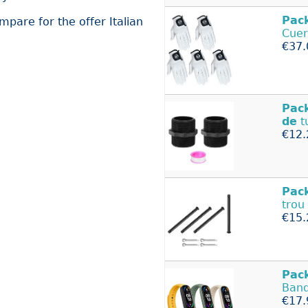
Pac
ompare for the offer Italian
Cuer
€37.
Pac
de
t
€12.
Pac
trou
€15.
Pac
Ban
€17.