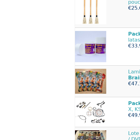
pouc
€25.
Pac
lata
€33.
Lami
Brai
€47.
Pac
X, K
€49.
Lot
/ DV