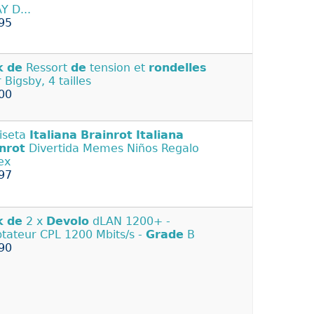
Y D...
95
k
de
Ressort
de
tension et
rondelles
 Bigsby, 4 tailles
00
iseta
Italiana
Brainrot
Italiana
nrot
Divertida Memes Niños Regalo
ex
97
k
de
2 x
Devolo
dLAN 1200+ -
tateur CPL 1200 Mbits/s -
Grade
B
90