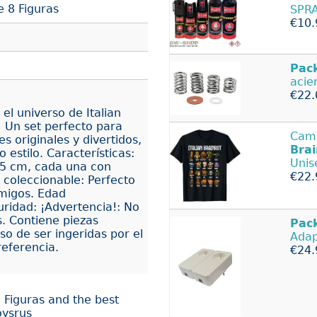
e 8 Figuras
SPRA
€10.
Pac
acier
€22.
 el universo de Italian
! Un set perfecto para
Cam
s originales y divertidos,
Brai
 estilo. Características:
Unis
e 5 cm, cada una con
€22.
o coleccionable: Perfecto
amigos. Edad
idad: ¡Advertencia!: No
. Contiene piezas
Pac
o de ser ingeridas por el
Adap
referencia.
€24.
8 Figuras and the best
oysrus