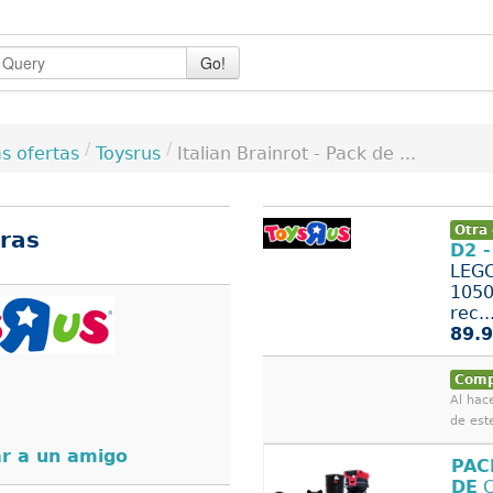
Go!
/
/
Toysrus
Italian Brainrot - Pack de ...
s ofertas
Otra 
uras
D2 
LEGO
1050
rec..
89.9
Comp
Al hace
de est
r a un amigo
PAC
DE
C