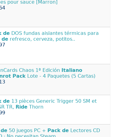
es pour sauce [Marron]
64
k
de
DOS fundas aislantes térmicas para
s
de
refresco, cerveza, potitos..
97
nCards Chaos 1ª Edición
Italiano
nrot
Pack
Lote - 4 Paquetes (5 Cartas)
13
k
de
13 pièces Generic Trigger 50 SM et
SR TR,
Ride
Thorn
99
e
de
50 juegos PC +
Pack
de
Lectores CD
D · No necesitan Steam