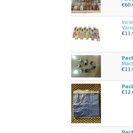
€60.
Inci
Vari
€11.
Pac
Mac
€11.
Pac
€12.
Pac