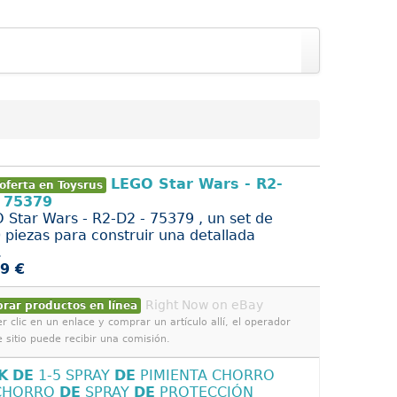
LEGO Star Wars - R2-
oferta en Toysrus
- 75379
 Star Wars - R2-D2 - 75379 , un set de
 piezas para construir una detallada
.
9 €
Right Now on eBay
rar productos en línea
r clic en un enlace y comprar un artículo allí, el operador
e sitio puede recibir una comisión.
K
DE
1-5 SPRAY
DE
PIMIENTA CHORRO
HORRO
DE
SPRAY
DE
PROTECCIÓN