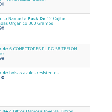
00
enso Namaste
Pack
De
12 Cajitas
adas Orgánico 300 Gramos
98
k
de
6 CONECTORES PL RG-58 TEFLON
ho
99
k
de
bolsas azules resistentes
00
k
de
4 Filtros Osmosis Inversa. Filtros