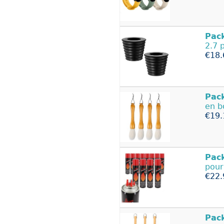
Pac
2.7 
€18.
Pac
en bo
€19.
Pac
pour
€22.
Pac