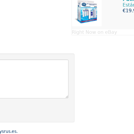
Está
€19.
Right Now on eBay
ysrus.es.