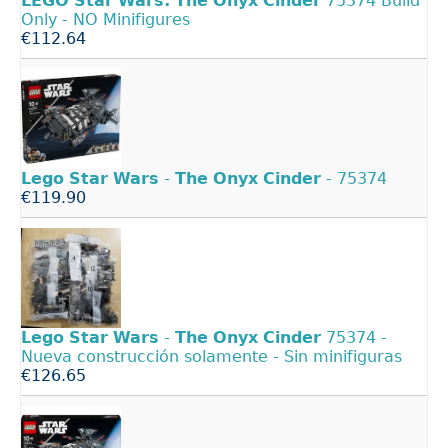
LEGO
Star
Wars:
The
Onyx
Cinder
75374 Build
Only - NO Minifigures
€112.64
Lego
Star
Wars
-
The
Onyx
Cinder
- 75374
€119.90
Lego
Star
Wars
-
The
Onyx
Cinder
75374 -
Nueva construcción solamente - Sin minifiguras
€126.65