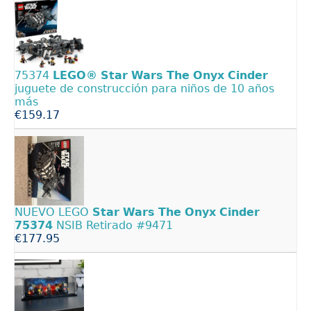
75374
LEGO®
Star
Wars
The
Onyx
Cinder
juguete de construcción para niños de 10 años
más
€159.17
NUEVO LEGO
Star
Wars
The
Onyx
Cinder
75374
NSIB Retirado #9471
€177.95