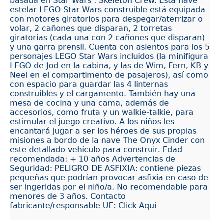
basada en Star Wars : Skeleton Crew. Esta nave
estelar LEGO Star Wars construible está equipada
con motores giratorios para despegar/aterrizar o
volar, 2 cañones que disparan, 2 torretas
giratorias (cada una con 2 cañones que disparan)
y una garra prensil. Cuenta con asientos para los 5
personajes LEGO Star Wars incluidos (la minifigura
LEGO de Jod en la cabina, y las de Wim, Fern, KB y
Neel en el compartimento de pasajeros), así como
con espacio para guardar las 4 linternas
construibles y el cargamento. También hay una
mesa de cocina y una cama, además de
accesorios, como fruta y un walkie-talkie, para
estimular el juego creativo. A los niños les
encantará jugar a ser los héroes de sus propias
misiones a bordo de la nave The Onyx Cinder con
este detallado vehículo para construir. Edad
recomendada: + 10 años Advertencias de
Seguridad: PELIGRO DE ASFIXIA: contiene piezas
pequeñas que podrían provocar asfixia en caso de
ser ingeridas por el niño/a. No recomendable para
menores de 3 años. Contacto
fabricante/responsable UE: Click Aquí