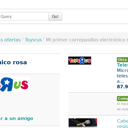
Go!
/
/
Toysrus
Mi primer correpasillos electrónico 
s ofertas
Otra 
nico rosa
Tele
Micr
tele
a...
87.9
Comp
Al hace
de est
r a un amigo
Cabe
resi