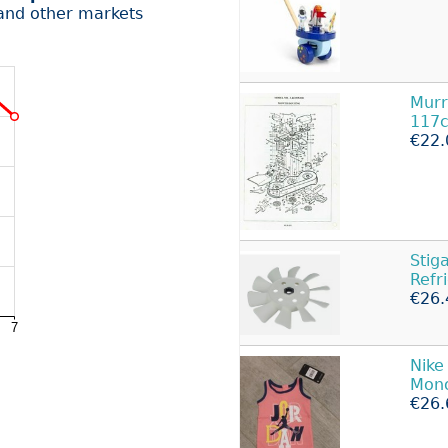
and other markets
Murr
117
€22.
Stig
Refr
€26.
Nike
Mono
€26.