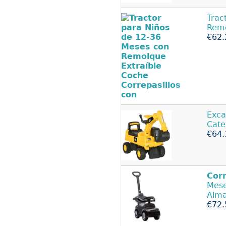
Trac
Remo
€62.
Exc
Cate
€64.
Corr
Mes
Alm
€72.