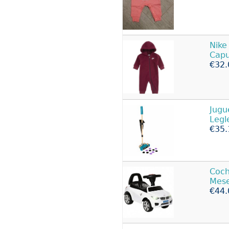
Nike
Capu
€32.
Jugu
Legl
€35.
Coc
Mese
€44.