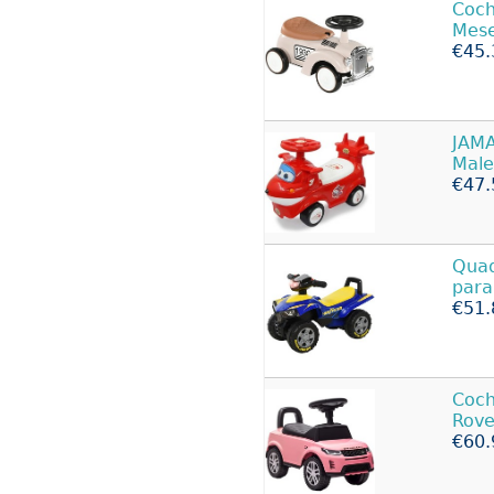
Coc
Mese
€45.
JAM
Male
€47.
Qua
para
€51.
Coc
Rove
€60.