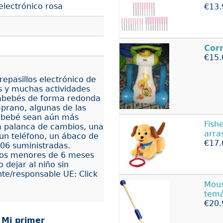
electrónico rosa
€13.
Corr
€15.
repasillos electrónico de
os y muchas actividades
rtabebés de forma redonda
prano, algunas de las
l bebé sean aún más
Fish
na palanca de cambios, una
arra
un teléfono, un ábaco de
€17.
R06 suministradas.
ños menores de 6 meses
 dejar al niño sin
nte/responsable UE: Click
Mous
temá
€20.
r
Mi primer