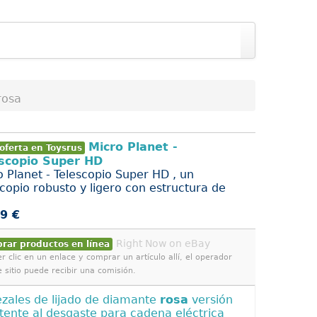
rosa
Micro Planet -
oferta en Toysrus
scopio Super HD
o Planet - Telescopio Super HD , un
scopio robusto y ligero con estructura de
9 €
Right Now on eBay
rar productos en línea
r clic en un enlace y comprar un artículo allí, el operador
e sitio puede recibir una comisión.
zales de lijado de diamante
rosa
versión
stente al desgaste para cadena eléctrica