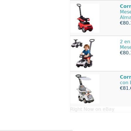
Corr
Mes
Alm
€80.
2 en
Mese
€80.
Corr
con 
€81.
Right Now on eBay