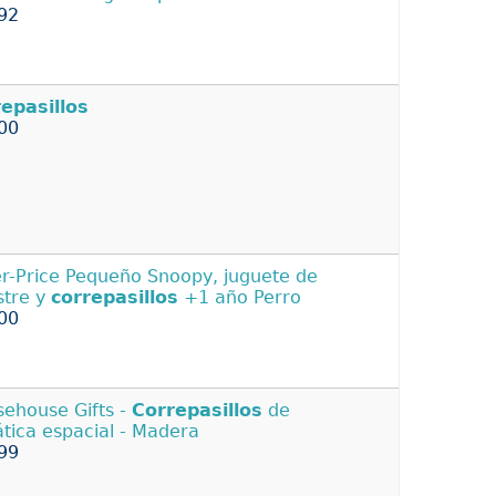
92
epasillos
00
er-Price Pequeño Snoopy, juguete de
stre y
correpasillos
+1 año Perro
00
ehouse Gifts -
Correpasillos
de
tica espacial - Madera
99