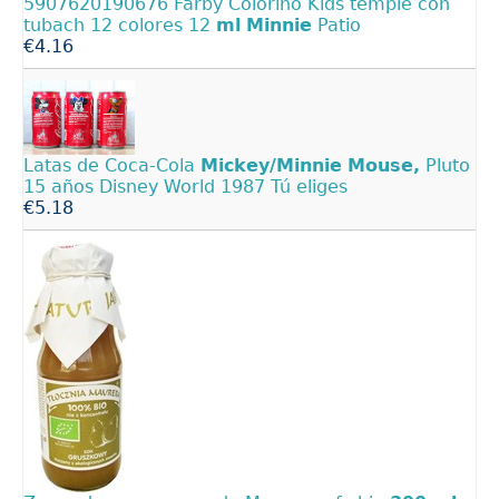
5907620190676 Farby Colorino Kids temple con
tubach 12 colores 12
ml
Minnie
Patio
€4.16
Latas de Coca-Cola
Mickey/Minnie
Mouse,
Pluto
15 años Disney World 1987 Tú eliges
€5.18