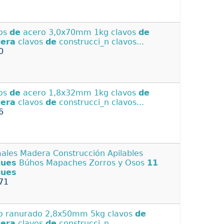
os
de
acero 3,0x70mm 1kg clavos
de
era
clavos
de
construcci_n clavos...
0
os
de
acero 1,8x32mm 1kg clavos
de
era
clavos
de
construcci_n clavos...
6
ales Madera Construcción Apilables
ques
Búhos Mapaches Zorros y Osos
11
ques
71
o ranurado 2,8x50mm 5kg clavos
de
era
clavos
de
construcci_n...