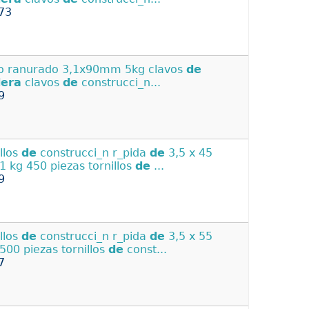
73
o ranurado 3,1x90mm 5kg clavos
de
era
clavos
de
construcci_n...
9
illos
de
construcci_n r_pida
de
3,5 x 45
 kg 450 piezas tornillos
de
...
9
illos
de
construcci_n r_pida
de
3,5 x 55
00 piezas tornillos
de
const...
7