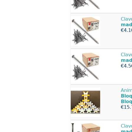
Clav
mad
€4.1
Clav
mad
€4.5
Anim
Blo
Blo
€15.
Clav
mad