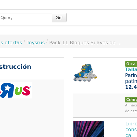
Go!
/
/
Toysrus
Pack 11 Bloques Suaves de ...
s ofertas
Otra 
strucción
Tall
Patin
patin
12.4
Comp
Al hace
de est
Libr
cons
ca