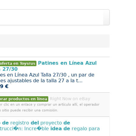
Patines en Línea Azul
oferta en Toysrus
a 27/30
es en Línea Azul Talla 27/30 , un par de
es ajustables de la talla 27 a la t...
9 €
Right Now on eBay
rar productos en línea
r clic en un enlace y comprar un artículo allí, el operador
e sitio puede recibir una comisión.
o
de
registro
del
proyecto
de
trucci�n: Incre�ble
idea
de
regalo para