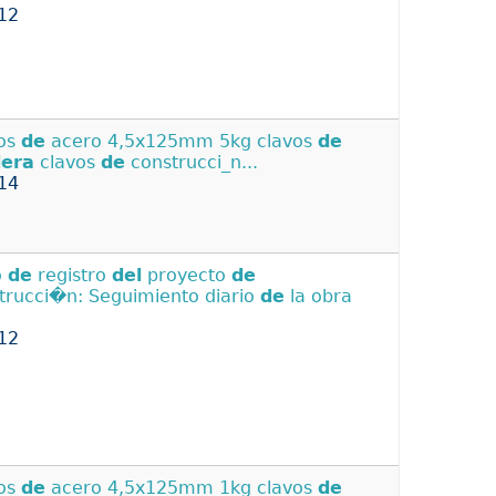
12
os
de
acero 4,5x125mm 5kg clavos
de
era
clavos
de
construcci_n...
14
o
de
registro
del
proyecto
de
trucci�n: Seguimiento diario
de
la obra
12
os
de
acero 4,5x125mm 1kg clavos
de