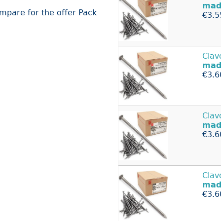
mad
ompare for the offer Pack
€3.5
Clav
mad
€3.6
Clav
mad
€3.6
Clav
mad
€3.6