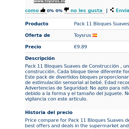
www.toysrus.es
como
no les gusta
|
Envia
0%
0%
Producto
Pack 11 Bloques Suaves
Oferta de
Toysrus
Precio
€
9.89
Descripción
Pack 11 Bloques Suaves de Construcción , u
construcción. Cada bloque tiene diferente f
Este pack de divertidos bloques proporcion
de estimulación sensorial al bebé. Edad re
Advertencias de Seguridad: No apto para ni
debido a la forma y el tamaño del juguete. No
vigilancia con este articulo.
Historia del precio
Price compare for Pack 11 Bloques Suaves d
best offers and deals in the supermarket and