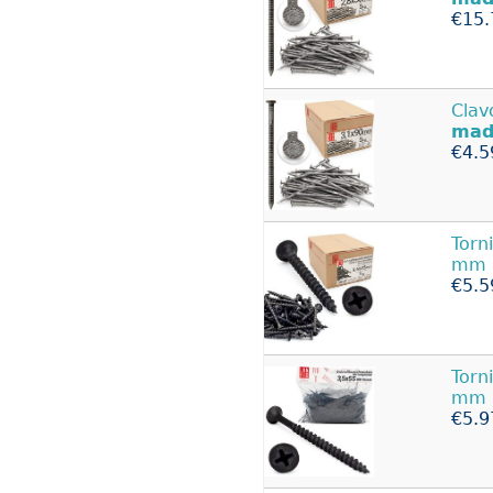
€15.
Clav
mad
€4.5
Torn
mm 1
€5.5
Torn
mm 5
€5.9