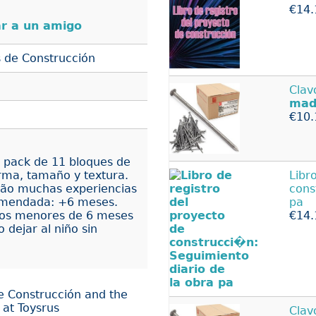
€14.
r a un amigo
 de Construcción
Clav
mad
€10.
n pack de 11 bloques de
orma, tamaño y textura.
Libr
arão muchas experiencias
cons
comendada: +6 meses.
pa
ños menores de 6 meses
€14.
 dejar al niño sin
e Construcción and the
 at Toysrus
Clav