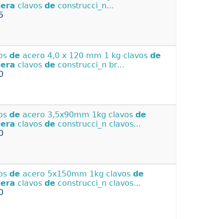
era
clavos
de
construcci_n...
5
os
de
acero 4,0 x 120 mm 1 kg clavos
de
era
clavos
de
construcci_n br...
0
os
de
acero 3,5x90mm 1kg clavos
de
era
clavos
de
construcci_n clavos...
0
os
de
acero 5x150mm 1kg clavos
de
era
clavos
de
construcci_n clavos...
0