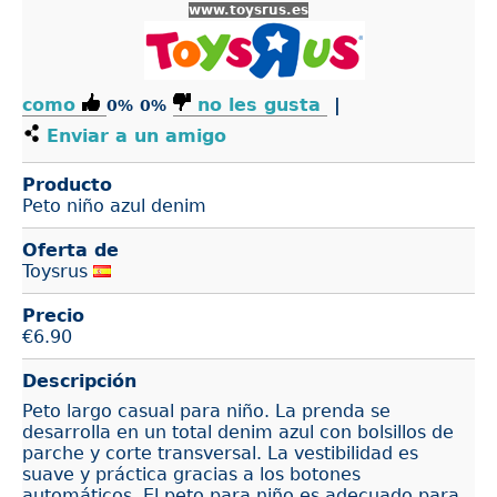
www.toysrus.es
como
no les gusta
|
0%
0%
Enviar a un amigo
Producto
Peto niño azul denim
Oferta de
Toysrus
Precio
€
6.90
Descripción
Peto largo casual para niño. La prenda se
desarrolla en un total denim azul con bolsillos de
parche y corte transversal. La vestibilidad es
suave y práctica gracias a los botones
automáticos. El peto para niño es adecuado para