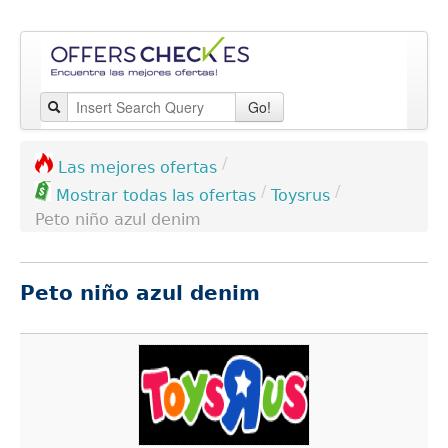
Go!
/
Las mejores ofertas
/
/
Toysrus
Mostrar todas las ofertas
Peto niño azul denim
Peto niño azul denim