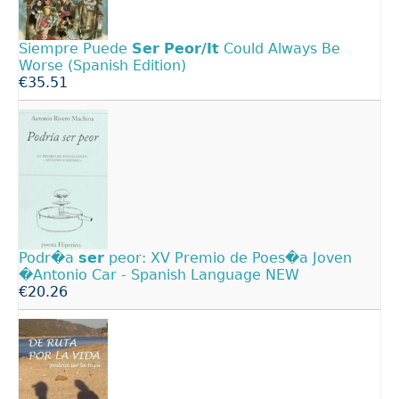
Siempre Puede
Ser
Peor/It
Could Always Be
Worse (Spanish Edition)
€35.51
Podr�a
ser
peor: XV Premio de Poes�a Joven
�Antonio Car - Spanish Language NEW
€20.26