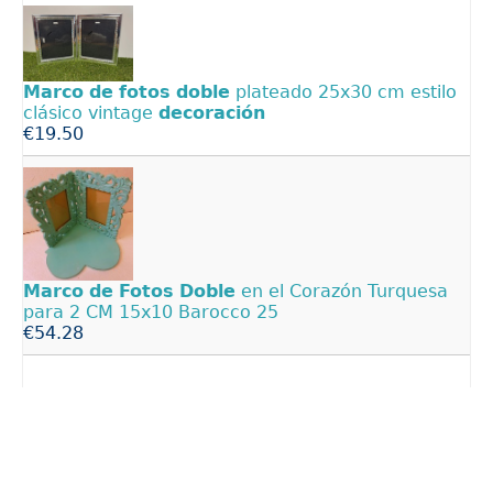
Marco
de
fotos
doble
plateado 25x30 cm estilo
clásico vintage
decoración
€19.50
Marco
de
Fotos
Doble
en el Corazón Turquesa
para 2 CM 15x10 Barocco 25
€54.28
Comedero Cer�mica
Doble
impresi�n, 2 x 0.15 l,