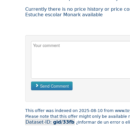
Currently there is no price history or price c
Estuche escolar Monark available
Send Comment
This offer was indexed on 2025-08-10 from www.to
Please note that this offer might only be available
Dataset-ID:
gid/33fb
¿Informar de un error o el