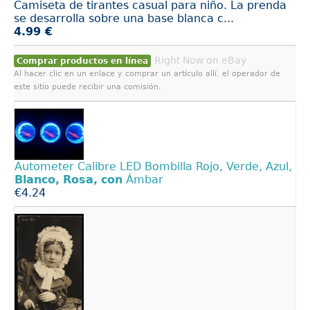
Camiseta de tirantes casual para niño. La prenda
se desarrolla sobre una base blanca c...
4.99 €
Right Now on eBay
Comprar productos en línea
Al hacer clic en un enlace y comprar un artículo allí, el operador de
este sitio puede recibir una comisión.
Autometer Calibre LED Bombilla Rojo, Verde, Azul,
Blanco,
Rosa,
con
Ámbar
€4.24