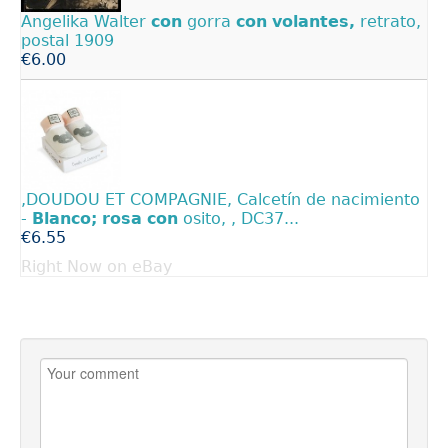
Angelika Walter
con
gorra
con
volantes,
retrato,
postal 1909
€6.00
,DOUDOU ET COMPAGNIE, Calcetín de nacimiento
-
Blanco;
rosa
con
osito, , DC37...
€6.55
Right Now on eBay