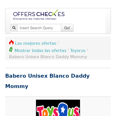
Go!
/
Las mejores ofertas
/
/
Toysrus
Mostrar todas las ofertas
Babero Unisex Blanco Daddy Mommy
Babero Unisex Blanco Daddy
Mommy