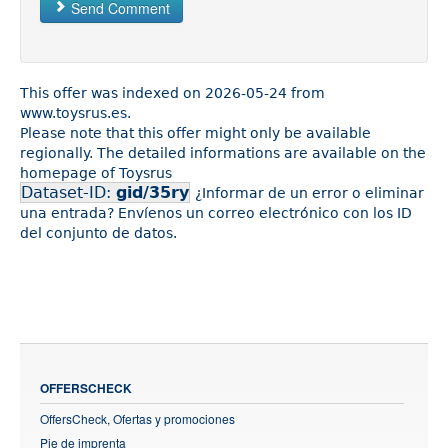
Send Comment
This offer was indexed on 2026-05-24 from
www.toysrus.es.
Please note that this offer might only be available
regionally. The detailed informations are available on the
homepage of Toysrus
Dataset-ID:
gid/35ry
¿Informar de un error o eliminar
una entrada? Envíenos un correo electrónico con los ID
del conjunto de datos.
OFFERSCHECK
OffersCheck, Ofertas y promociones
Pie de imprenta