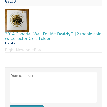
€7.33
2014 Canada “Wait For Me
Daddy”
$2 toonie coin
w/ Collector Card Folder
€7.47
Right Now on eBay