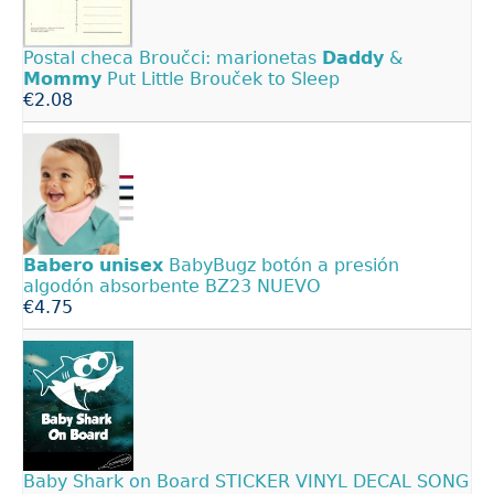
Postal checa Broučci: marionetas
Daddy
&
Mommy
Put Little Brouček to Sleep
€2.08
Babero
unisex
BabyBugz botón a presión
algodón absorbente BZ23 NUEVO
€4.75
Baby Shark on Board STICKER VINYL DECAL SONG