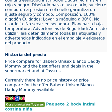
con una estilizada inscripción Daddy Mommy en
rojo y negro. Diseñado para el uso diario, su cierre
con botón a presión en el cuello garantiza un
ajuste seguro y cómodo. Composición: 100%
algodón Cuidados: Lavar a máquina a 30°C. No
usar lejía. No secar en secadora. Planchar a baja
temperatura. Advertencias de Seguridad: Antes de
utilizar, lea detenidamente todas las etiquetas y
advertencias indicadas en el embalaje y etiquetas
del producto.
Historia del precio
Price compare for Babero Unisex Blanco Daddy
Mommy and the best offers and deals in the
supermarket and at Toysrus
Currently there is no price history or price
compare for the offer Babero Unisex Blanco
Daddy Mommy available
Paquete 2 body intimi
Otra oferta en Toysrus
costina niña