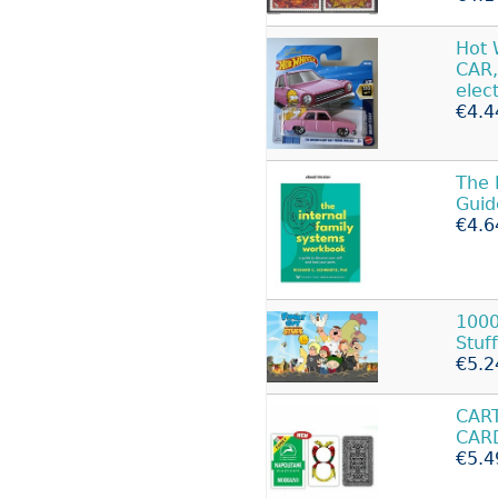
Hot
CAR,
elec
€4.4
The 
Guid
€4.6
1000
Stuff
€5.2
CAR
CARD
€5.4