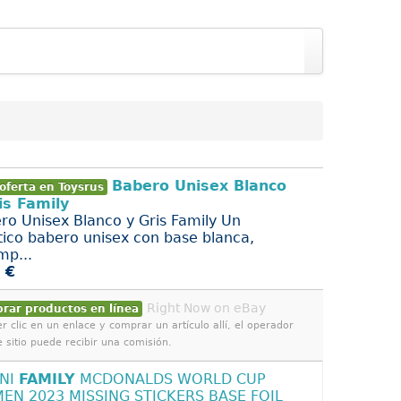
Babero Unisex Blanco
oferta en Toysrus
is Family
ro Unisex Blanco y Gris Family Un
tico babero unisex con base blanca,
mp...
 €
Right Now on eBay
rar productos en línea
r clic en un enlace y comprar un artículo allí, el operador
e sitio puede recibir una comisión.
INI
FAMILY
MCDONALDS WORLD CUP
EN 2023 MISSING STICKERS BASE FOIL