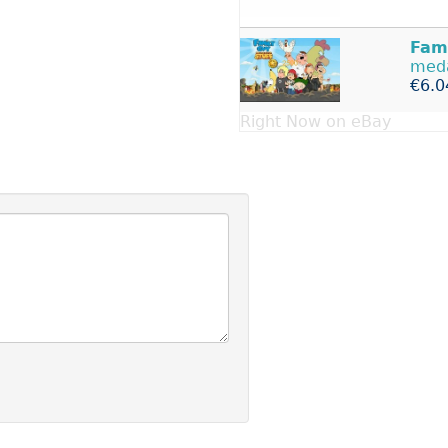
Fam
meda
€6.0
Right Now on eBay