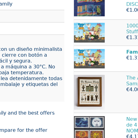
amily
DIS
€1.0
1000
Stuff
€1.3
con un diseño minimalista
Fam
 cierre con botón a
€1.3
ácil y segura.
 a máquina a 30°C. No
 baja temperatura.
The
, lea detenidamente todas
Samp
embalaje y etiquetas del
€4.0
ly and the best offers
New
de 
ompare for the offer
NOM
€4.1