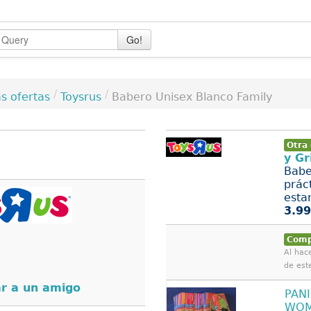
Go!
/
/
Toysrus
Babero Unisex Blanco Family
s ofertas
Otra 
y Gr
Babe
prác
esta
3.99
Comp
Al hace
de est
r a un amigo
PAN
WOM