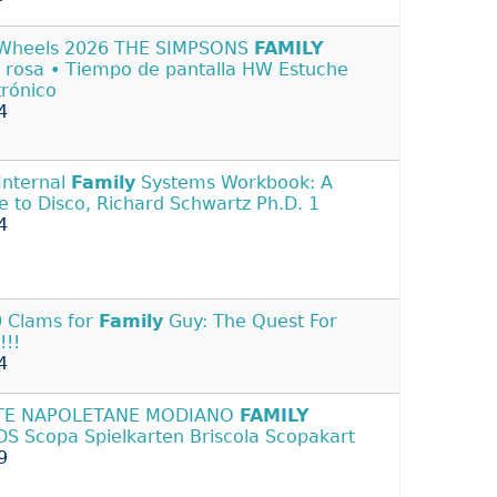
 Wheels 2026 THE SIMPSONS
FAMILY
 rosa • Tiempo de pantalla HW Estuche
trónico
4
Internal
Family
Systems Workbook: A
e to Disco, Richard Schwartz Ph.D. 1
4
 Clams for
Family
Guy: The Quest For
!!!
4
TE NAPOLETANE MODIANO
FAMILY
S Scopa Spielkarten Briscola Scopakart
9