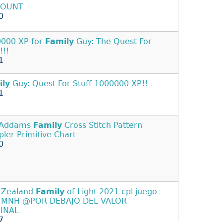
COUNT
0
000 XP for
Family
Guy: The Quest For
!!!
1
ily
Guy: Quest For Stuff 1000000 XP!!
1
 Addams
Family
Cross Stitch Pattern
ler Primitive Chart
0
 Zealand
Family
of Light 2021 cpl juego
4 MNH @POR DEBAJO DEL VALOR
INAL
7