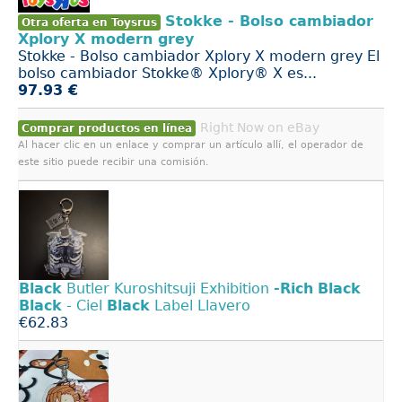
Stokke - Bolso cambiador
Otra oferta en Toysrus
Xplory X modern grey
Stokke - Bolso cambiador Xplory X modern grey El
bolso cambiador Stokke® Xplory® X es...
97.93 €
Right Now on eBay
Comprar productos en línea
Al hacer clic en un enlace y comprar un artículo allí, el operador de
este sitio puede recibir una comisión.
Black
Butler Kuroshitsuji Exhibition
-Rich
Black
Black
- Ciel
Black
Label Llavero
€62.83