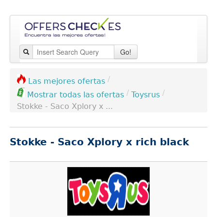
Go!
/
Las mejores ofertas
/
/
Toysrus
Mostrar todas las ofertas
Stokke - Saco Xplory x ...
Stokke - Saco Xplory x rich black