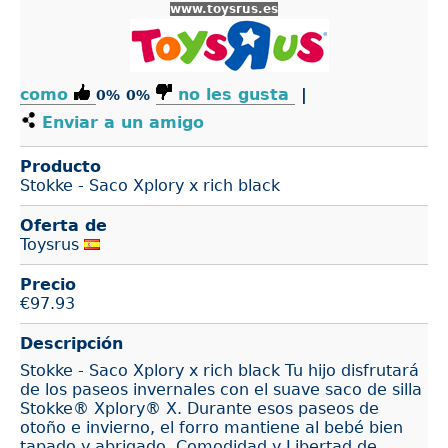
www.toysrus.es
como
no les gusta
|
0%
0%
Enviar a un amigo
Producto
Stokke - Saco Xplory x rich black
Oferta de
Toysrus
Precio
€
97.93
Descripción
Stokke - Saco Xplory x rich black Tu hijo disfrutará
de los paseos invernales con el suave saco de silla
Stokke® Xplory® X. Durante esos paseos de
otoño e invierno, el forro mantiene al bebé bien
tapado y abrigado. Comodidad y Libertad de